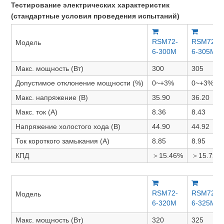
Тестирование электрических характеристик
(стандартные условия проведения испытаний)
RSM72-
RSM72-
Модель
6-300M
6-305M
Макс. мощность (Вт)
300
305
Допустимое отклонение мощности (%)
0~+3%
0~+3%
Макс. напряжение (В)
35.90
36.20
Макс. ток (А)
8.36
8.43
Напряжение холостого хода (В)
44.90
44.92
Ток короткого замыкания (А)
8.85
8.95
КПД
＞15.46%
＞15.72%
RSM72-
RSM72-
Модель
6-320M
6-325M
Макс. мощность (Вт)
320
325