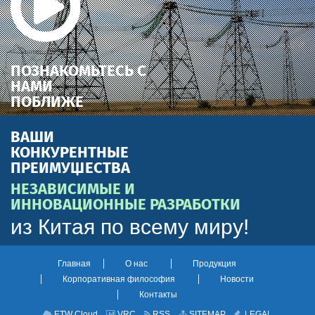
ПОЗНАКОМЬТЕСЬ С
НАМИ
ПОБЛИЖЕ
ВАШИ
КОНКУРЕНТНЫЕ
ПРЕИМУЩЕСТВА
НЕЗАВИСИМЫЕ И
ИННОВАЦИОННЫЕ РАЗРАБОТКИ
из Китая по всему миру!
Главная
О нас
Продукция
Корпоративная философия
Новости
Контакты
ETW Cloud
VRC
RSS
SITEMAP
LEGAL